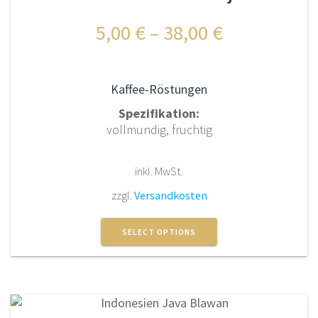
auf
der
5,00
€
–
38,00
€
Produktseite
gewählt
werden
Kaffee-Röstungen
Spezifikation:
vollmundig, fruchtig
inkl. MwSt.
zzgl.
Versandkosten
Dieses
Produkt
SELECT OPTIONS
weist
mehrere
Varianten
auf.
Die