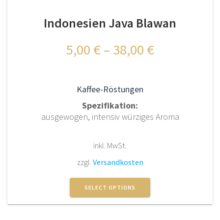
Optionen
Indonesien Java Blawan
können
auf
der
5,00
€
–
38,00
€
Produktseite
gewählt
werden
Kaffee-Röstungen
Spezifikation:
ausgewogen, intensiv würziges Aroma
inkl. MwSt.
zzgl.
Versandkosten
Dieses
Produkt
SELECT OPTIONS
weist
mehrere