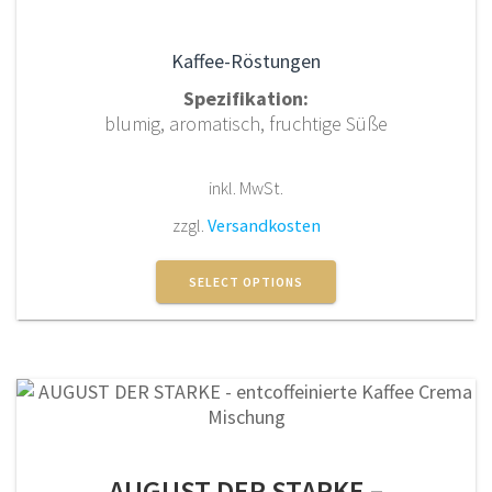
gewählt
werden
Kaffee-Röstungen
Spezifikation:
blumig, aromatisch, fruchtige Süße
inkl. MwSt.
zzgl.
Versandkosten
Dieses
Produkt
SELECT OPTIONS
weist
mehrere
Varianten
auf.
Die
Optionen
können
AUGUST DER STARKE –
auf