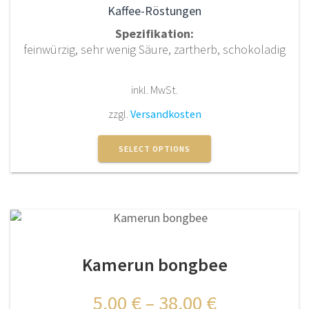
Kaffee-Röstungen
Spezifikation:
feinwürzig, sehr wenig Säure, zartherb, schokoladig
inkl. MwSt.
zzgl.
Versandkosten
Dieses
Produkt
SELECT OPTIONS
weist
mehrere
Varianten
auf.
Die
Optionen
Kamerun bongbee
können
auf
der
5,00
€
–
38,00
€