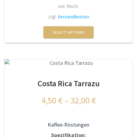
inkl. MwSt.
zzgl.
Versandkosten
Dieses
Produkt
SELECT OPTIONS
weist
mehrere
Varianten
auf.
Die
Optionen
Costa Rica Tarrazu
können
auf
der
4,50
€
–
32,00
€
Produktseite
gewählt
werden
Kaffee-Röstungen
Spezifikation: