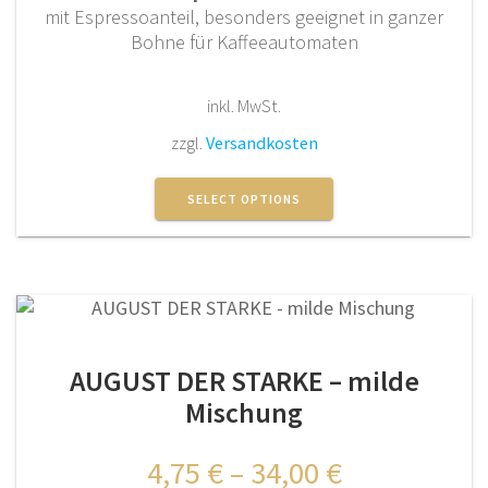
mit Espressoanteil, besonders geeignet in ganzer
Bohne für Kaffeeautomaten
inkl. MwSt.
zzgl.
Versandkosten
Dieses
Produkt
SELECT OPTIONS
weist
mehrere
Varianten
auf.
Die
Optionen
AUGUST DER STARKE – milde
können
auf
Mischung
der
Produktseite
4,75
€
–
34,00
€
gewählt