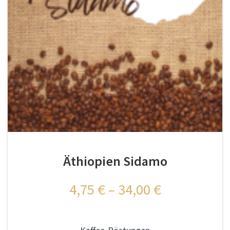
Äthiopien Sidamo
4,75
€
–
34,00
€