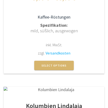
Produktseite
gewählt
werden
Kaffee-Röstungen
Spezifikation:
mild, süßlich, ausgewogen
inkl. MwSt.
zzgl.
Versandkosten
Dieses
Produkt
SELECT OPTIONS
weist
mehrere
Varianten
auf.
Die
Optionen
Kolumbien Lindalaja
können