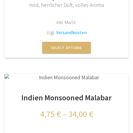
mild, herrlicher Duft, volles Aroma
inkl. MwSt.
zzgl.
Versandkosten
Dieses
Produkt
SELECT OPTIONS
weist
mehrere
Varianten
auf.
Die
Optionen
Indien Monsooned Malabar
können
auf
der
4,75
€
–
34,00
€
Produktseite
gewählt
werden