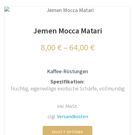
Varianten
auf.
Die
Optionen
Jemen Mocca Matari
können
auf
der
8,00
€
–
64,00
€
Produktseite
gewählt
werden
Kaffee-Röstungen
Spezifikation:
fruchtig, eigenwillige exotische Schärfe, vollmundig
inkl. MwSt.
zzgl.
Versandkosten
Dieses
Produkt
SELECT OPTIONS