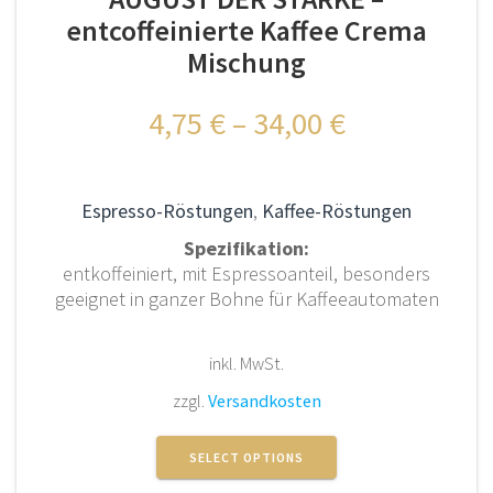
der
entcoffeinierte Kaffee Crema
Produktseite
Mischung
gewählt
werden
4,75
€
–
34,00
€
Espresso-Röstungen
,
Kaffee-Röstungen
Spezifikation:
entkoffeiniert, mit Espressoanteil, besonders
geeignet in ganzer Bohne für Kaffeeautomaten
inkl. MwSt.
zzgl.
Versandkosten
Dieses
Produkt
SELECT OPTIONS
weist