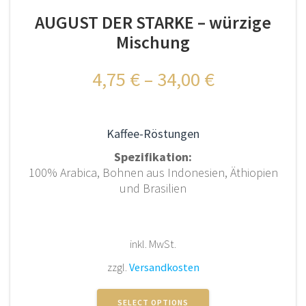
Optionen
AUGUST DER STARKE – würzige
können
auf
Mischung
der
Produktseite
4,75
€
–
34,00
€
gewählt
werden
Kaffee-Röstungen
Spezifikation:
100% Arabica, Bohnen aus Indonesien, Äthiopien
und Brasilien
inkl. MwSt.
zzgl.
Versandkosten
Dieses
Produkt
SELECT OPTIONS