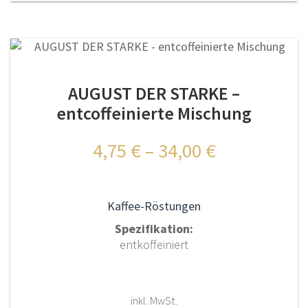
mehrere
Varianten
auf.
Die
Optionen
AUGUST DER STARKE –
können
auf
entcoffeinierte Mischung
der
Produktseite
4,75
€
–
34,00
€
gewählt
werden
Kaffee-Röstungen
Spezifikation:
entkoffeiniert
inkl. MwSt.