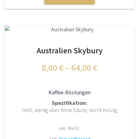
weist
mehrere
Varianten
auf.
Die
Optionen
Australien Skybury
können
auf
der
8,00
€
–
64,00
€
Produktseite
gewählt
werden
Kaffee-Röstungen
Spezifikation:
mild, wenig aber feine Säure, leicht holzig
inkl. MwSt.
zzgl.
Versandkosten