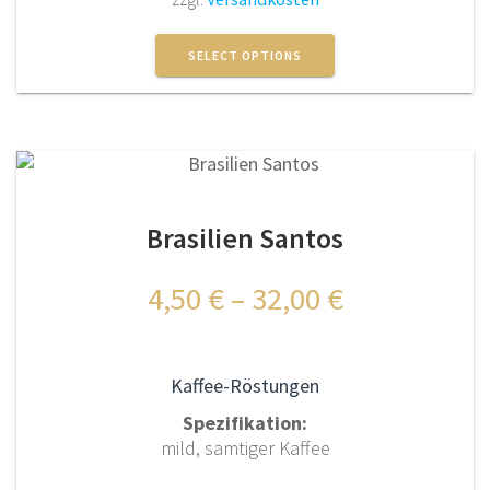
Dieses
Produkt
SELECT OPTIONS
weist
mehrere
Varianten
auf.
Die
Optionen
Brasilien Santos
können
auf
der
4,50
€
–
32,00
€
Produktseite
gewählt
werden
Kaffee-Röstungen
Spezifikation:
mild, samtiger Kaffee