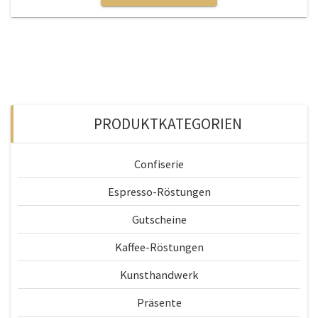
weist
mehrere
Varianten
auf.
Die
Optionen
können
PRODUKTKATEGORIEN
auf
der
Produktseite
Confiserie
gewählt
werden
Espresso-Röstungen
Gutscheine
Kaffee-Röstungen
Kunsthandwerk
Präsente