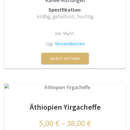
Kaffee-Röstungen
Spezifikation:
kräftig, gehaltvoll, fruchtig
inkl. MwSt.
zzgl.
Versandkosten
Dieses
Produkt
SELECT OPTIONS
weist
mehrere
Varianten
auf.
Die
Optionen
Äthiopien Yirgacheffe
können
auf
der
5,00
€
–
38,00
€
Produktseite