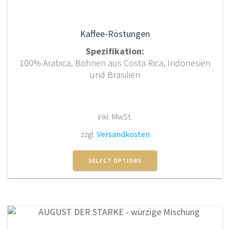
werden
Kaffee-Röstungen
Spezifikation:
100% Arabica, Bohnen aus Costa Rica, Indonesien
und Brasilien
inkl. MwSt.
zzgl.
Versandkosten
Dieses
Produkt
SELECT OPTIONS
weist
mehrere
Varianten
auf.
Die