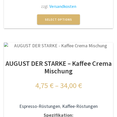
zzgl.
Versandkosten
Dieses
Produkt
SELECT OPTIONS
weist
mehrere
Varianten
auf.
Die
Optionen
AUGUST DER STARKE – Kaffee Crema
können
auf
Mischung
der
Produktseite
4,75
€
–
34,00
€
gewählt
werden
Espresso-Röstungen
,
Kaffee-Röstungen
Spezifikation: