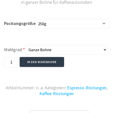
in ganzer Bohne für Kaffeeautomaten
Packungsgröße
Mahlgrad
*
AUGUST
IN DEN WARENKORB
DER
STARKE
-
Kaffee
Artikelnummer:
n. a.
Kategorien:
Espresso-Röstungen
,
Crema
Kaffee-Röstungen
Mischung
Menge