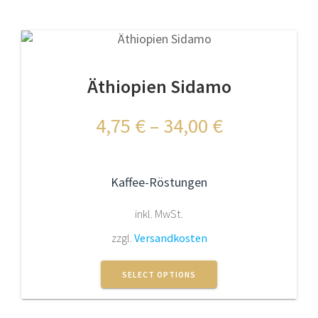
mehrere
Varianten
auf.
Die
Optionen
Äthiopien Sidamo
können
auf
der
4,75
€
–
34,00
€
Produktseite
gewählt
werden
Kaffee-Röstungen
inkl. MwSt.
zzgl.
Versandkosten
Dieses
Produkt
SELECT OPTIONS
weist
mehrere