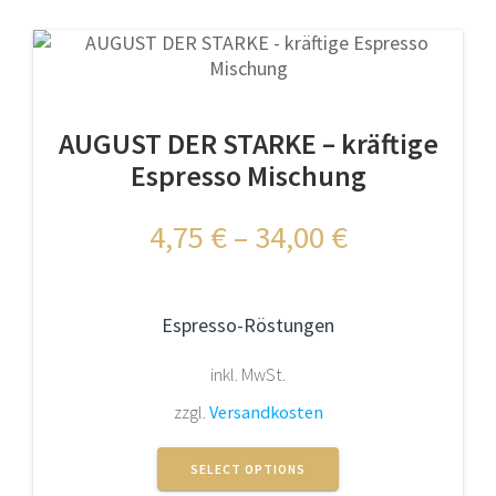
Varianten
auf.
Die
Optionen
können
AUGUST DER STARKE – kräftige
auf
der
Espresso Mischung
Produktseite
gewählt
4,75
€
–
34,00
€
werden
Espresso-Röstungen
inkl. MwSt.
zzgl.
Versandkosten
Dieses
Produkt
SELECT OPTIONS