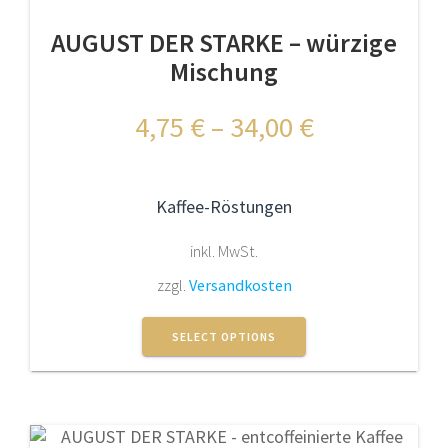
AUGUST DER STARKE – würzige
Mischung
4,75
€
–
34,00
€
Kaffee-Röstungen
inkl. MwSt.
zzgl.
Versandkosten
Dieses
Produkt
SELECT OPTIONS
weist
mehrere
Varianten
auf.