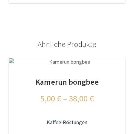
weist
mehrere
Varianten
auf.
Die
Optionen
können
Ähnliche Produkte
auf
der
Produktseite
gewählt
werden
Kamerun bongbee
5,00
€
–
38,00
€
Kaffee-Röstungen