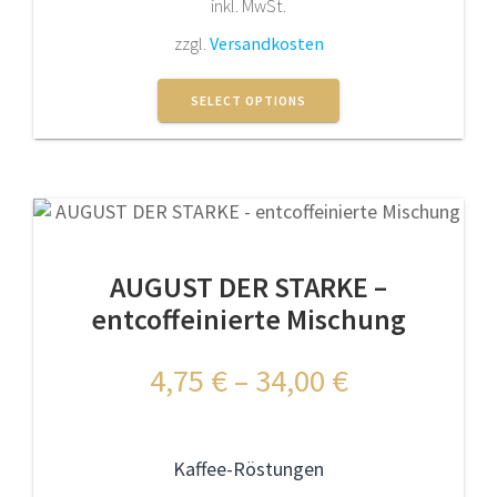
inkl. MwSt.
zzgl.
Versandkosten
Dieses
Produkt
SELECT OPTIONS
weist
mehrere
Varianten
auf.
Die
Optionen
AUGUST DER STARKE –
können
auf
entcoffeinierte Mischung
der
Produktseite
4,75
€
–
34,00
€
gewählt
werden
Kaffee-Röstungen