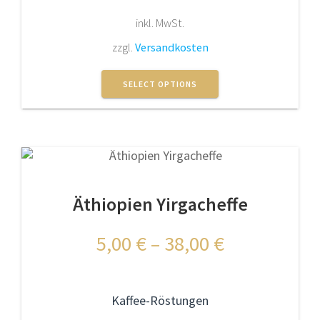
inkl. MwSt.
zzgl.
Versandkosten
Dieses
Produkt
SELECT OPTIONS
weist
mehrere
Varianten
auf.
Die
Optionen
Äthiopien Yirgacheffe
können
auf
der
5,00
€
–
38,00
€
Produktseite
gewählt
werden
Kaffee-Röstungen