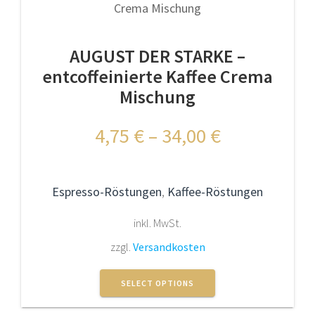
Die
Optionen
können
AUGUST DER STARKE –
auf
der
entcoffeinierte Kaffee Crema
Produktseite
Mischung
gewählt
werden
4,75
€
–
34,00
€
Espresso-Röstungen
,
Kaffee-Röstungen
inkl. MwSt.
zzgl.
Versandkosten
Dieses
Produkt
SELECT OPTIONS
weist