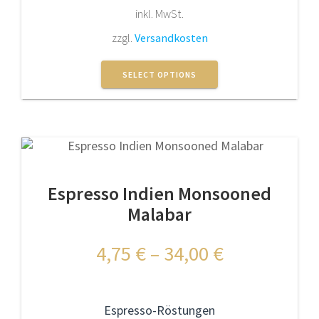
inkl. MwSt.
zzgl.
Versandkosten
Dieses
Produkt
SELECT OPTIONS
weist
mehrere
Varianten
auf.
Die
Optionen
Espresso Indien Monsooned
können
auf
Malabar
der
Produktseite
4,75
€
–
34,00
€
gewählt
werden
Espresso-Röstungen